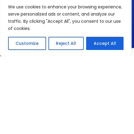
85
We use cookies to enhance your browsing experience,
serve personalized ads or content, and analyze our
traffic. By clicking "Accept All", you consent to our use
of cookies.
nationalités différentes
Customize
Reject All
Accept All
Plus d’informations sur 
le cours de français 
pour les débutants :
NOUS CONTACTER