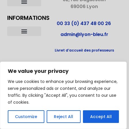
69006 Lyon
TOUS NOS COURS DE FRANÇAIS
INFORMATIONS
00 33 (0) 437 48 00 26
admin@lyon-bleu.fr
NOS HÉBERGEMENTS
LA VILLE DE LYON
NOS LABELS ET ACCRÉDITATIONS
DEVENIR FAMILLE D’ACCUEIL
Livret d’accueil des professeurs
We value your privacy
ÉCOLE CERTIFIÉE
We use cookies to enhance your browsing experience,
serve personalized ads or content, and analyze our
traffic. By clicking "Accept All", you consent to our use
of cookies.
Customize
Reject All
Accept All